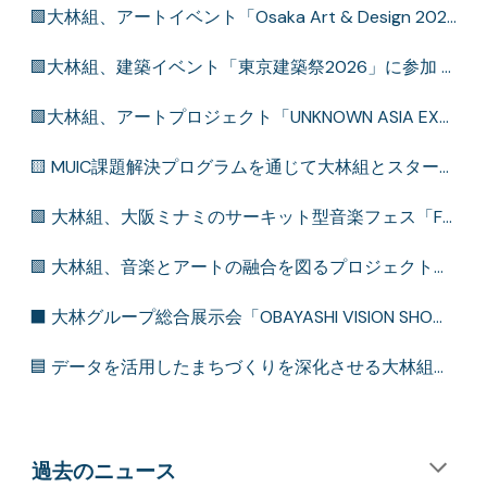
🟩大林組、アートイベント「Osaka Art & Design 2026」に協力 (2026.5.21)
🟩大林組、建築イベント「東京建築祭2026」に参加 (2026.5.15)
🟩大林組、アートプロジェクト「UNKNOWN ASIA EXTRA」に協力 (2026.1.28)
🟨 MUIC課題解決プログラムを通じて大林組とスタートアップ3社が協業(2026.1.15)
🟩 大林組、大阪ミナミのサーキット型音楽フェス「FM802 MINAMI WHEEL2025」とコラボレーション (2025.10.3)
🟩 大林組、音楽とアートの融合を図るプロジェクト「MUSIC LOVES ART 2025」に協力 (2025.8.8)
⬛ 大林グループ総合展示会「OBAYASHI VISION SHOW CASE」に出展 2025年5月東京会場、7月大阪会場
🟦 データを活用したまちづくりを深化させる大林組独自のデータエコシステムを構築 (2025.4.7)
過去のニュース