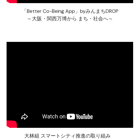
「Better Co-Being App」byみんまちDROP
～大阪・関西万博から まち・社会へ～
大林組 スマートシティ推進の取り組み