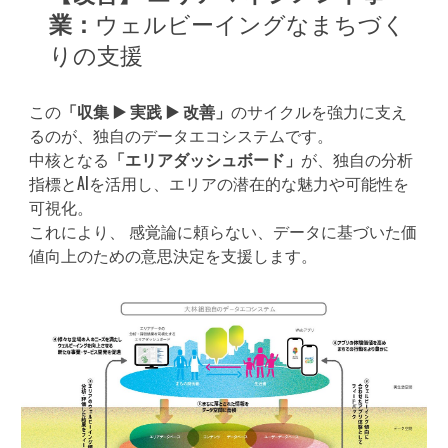
業：
ウェルビーイングなまちづく
りの支援
この
「収集 ▶️ 実践
▶️
改善」
のサイクルを強力に支え
るのが、独自の
データエコシステム
です。
中核となる
「エリアダッシュボード」
が、
独自の分析
指標とAIを活用
し、エリアの潜在的な魅力や可能性を
可視化。
これにより、 感覚論に頼らない、データに基づいた価
値向上のための意思決定を支援します。